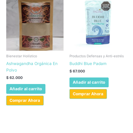
Bienestar Holístico
Productos Defensas y Anti-estrés
Ashwagandha Orgánica En
Buddhi Blue Padam
Polvo
$
67.000
$
62.000
Añadir al carrito
Añadir al carrito
Comprar Ahora
Comprar Ahora