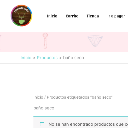
Ir
al
Inicio
Carrito
Tienda
Ir a pagar
contenido
Inicio
Productos
baño seco
Inicio
/ Productos etiquetados “baño seco”
baño seco
No se han encontrado productos que co