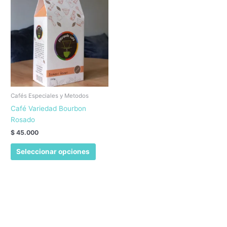
Cafés Especiales y Metodos
Café Variedad Bourbon
Rosado
$
45.000
Este
Seleccionar opciones
producto
tiene
múltiples
variantes.
Las
opciones
se