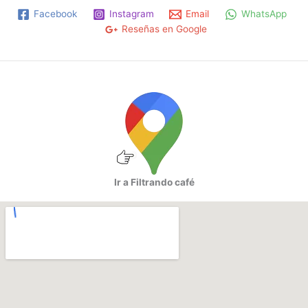
pueden
Facebook
Instagram
Email
WhatsApp
elegir
Reseñas en Google
en
la
página
de
producto
Ir a Filtrando café