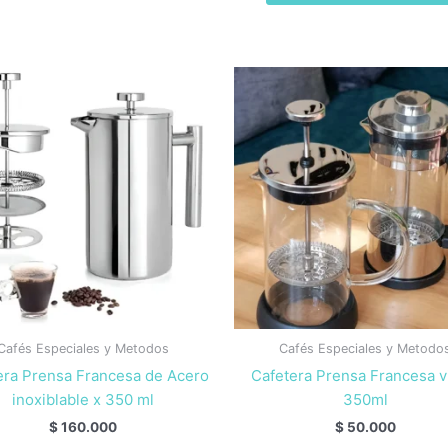
múltiples
variantes.
Las
opciones
se
pueden
elegir
en
la
página
de
producto
Cafés Especiales y Metodos
Cafés Especiales y Metodo
era Prensa Francesa de Acero
Cafetera Prensa Francesa v
inoxiblable x 350 ml
350ml
$
160.000
$
50.000