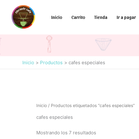
Ir
al
Inicio
Carrito
Tienda
Ir a pagar
contenido
Inicio
Productos
cafes especiales
Inicio
/ Productos etiquetados “cafes especiales”
cafes especiales
Mostrando los 7 resultados