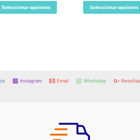
Este
Seleccionar opciones
Seleccionar opciones
producto
tiene
múltiples
variantes.
Las
opciones
se
pueden
elegir
en
ok
Instagram
Email
WhatsApp
Reseñas
la
página
de
producto