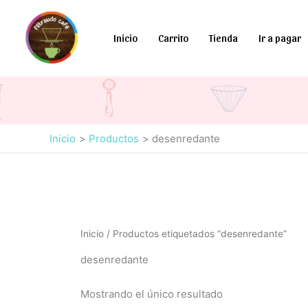
Ir
al
Inicio
Carrito
Tienda
Ir a pagar
contenido
Inicio
Productos
desenredante
Inicio
/ Productos etiquetados “desenredante”
desenredante
Mostrando el único resultado