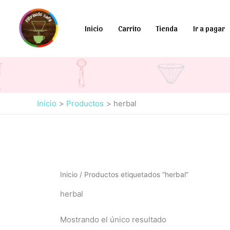
Ir
al
Inicio
Carrito
Tienda
Ir a pagar
contenido
Inicio
Productos
herbal
Inicio
/ Productos etiquetados “herbal”
herbal
Mostrando el único resultado