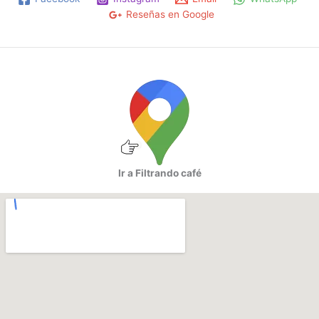
elegir
Reseñas en Google
en
la
página
de
producto
Ir a Filtrando café