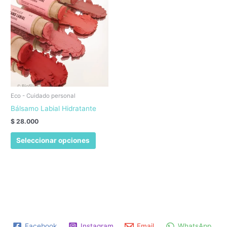
Eco - Cuidado personal
Bálsamo Labial Hidratante
$
28.000
Este
Seleccionar opciones
producto
tiene
múltiples
variantes.
Las
opciones
se
pueden
Facebook
Instagram
Email
WhatsApp