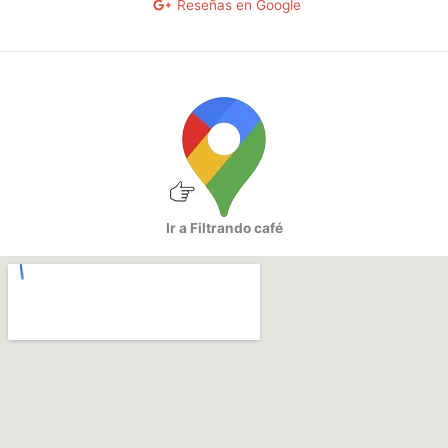
Reseñas en Google
en
la
página
de
producto
Ir a Filtrando café