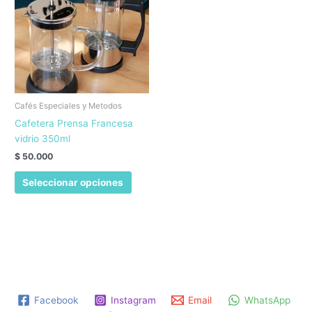
puede
elegir
en
la
página
de
produc
Cafés Especiales y Metodos
Cafetera Prensa Francesa
vidrio 350ml
$
50.000
Este
Seleccionar opciones
producto
tiene
múltiples
variantes.
Las
opciones
se
pueden
Facebook
Instagram
Email
WhatsApp
elegir