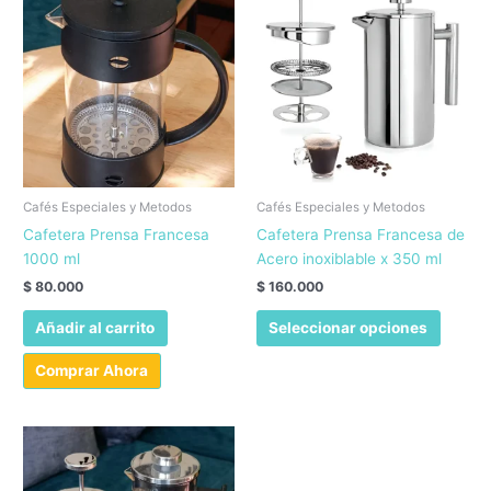
Cafés Especiales y Metodos
Cafés Especiales y Metodos
Cafetera Prensa Francesa
Cafetera Prensa Francesa de
1000 ml
Acero inoxiblable x 350 ml
$
80.000
$
160.000
Este
Añadir al carrito
Seleccionar opciones
produc
tiene
Comprar Ahora
múltipl
variant
Las
opcion
se