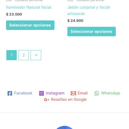
Iluminador Natural facial
Jabón corporal y facial
artesanal
$
23.000
$
24.900
Este
Seleccionar opciones
producto
Este
Seleccionar opciones
tiene
produc
múltiples
tiene
variantes.
múltipl
Las
variant
1
2
→
opciones
Las
se
opcion
pueden
se
elegir
puede
en
elegir
la
en
Facebook
Instagram
Email
WhatsApp
página
la
Reseñas en Google
de
página
producto
de
produc