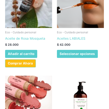
Eco - Cuidado personal
Eco - Cuidado personal
Aceite de Rosa Mosqueta
Aceites LABIALES
$
28.000
$
42.000
Este
Añadir al carrito
Seleccionar opciones
produc
tiene
Comprar Ahora
múltipl
variant
Las
opcion
se
puede
elegir
en