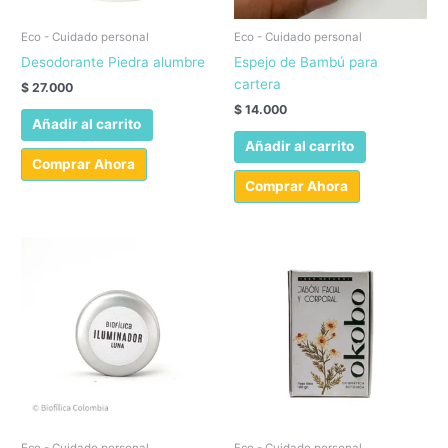
producto
Eco - Cuidado personal
Eco - Cuidado personal
Desodorante Piedra alumbre
Espejo de Bambú para
cartera
$
27.000
$
14.000
Añadir al carrito
Añadir al carrito
Comprar Ahora
Comprar Ahora
Eco - Cuidado personal
Eco - Cuidado personal