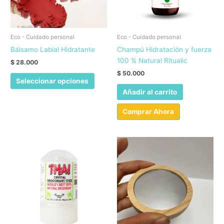
la
página
de
produc
Eco - Cuidado personal
Eco - Cuidado personal
Bálsamo Labial Hidratante
Champú Hidratación y fuerza
100 % Natural Ritualic
$
28.000
$
50.000
Este
Seleccionar opciones
producto
Añadir al carrito
tiene
múltiples
Comprar Ahora
variantes.
Las
opciones
se
pueden
elegir
en
la
página
de