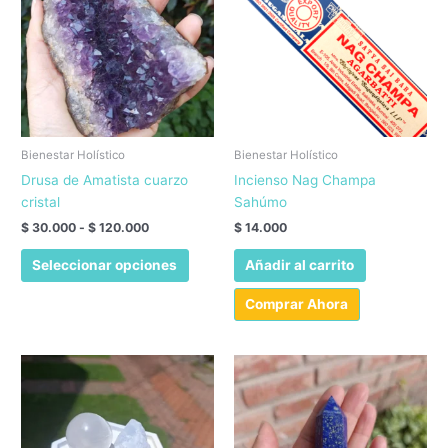
Bienestar Holístico
Bienestar Holístico
Drusa de Amatista cuarzo
Incienso Nag Champa
cristal
Sahúmo
Rango
$
30.000
-
$
120.000
$
14.000
de
Este
precios:
Seleccionar opciones
Añadir al carrito
producto
desde
$ 30.000
tiene
Comprar Ahora
hasta
múltiples
$ 120.000
variantes.
Las
opciones
se
pueden