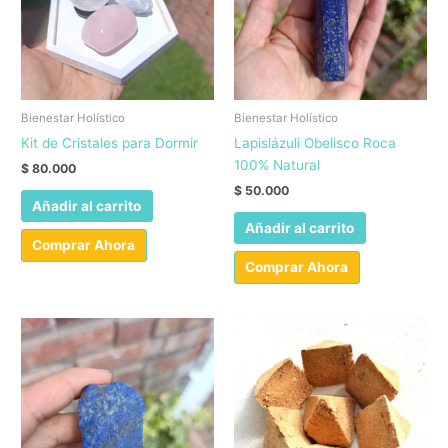
elegir
en
la
página
de
producto
Bienestar Holístico
Bienestar Holístico
Kit de Cristales para Dormir
Lapislázuli Obelisco Roca
100% Natural
$
80.000
$
50.000
Añadir al carrito
Añadir al carrito
Comprar Ahora
Comprar Ahora