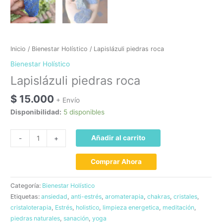
Inicio
/
Bienestar Holístico
/ Lapislázuli piedras roca
Bienestar Holístico
Lapislázuli piedras roca
$
15.000
+ Envío
Disponibilidad:
5 disponibles
Lapislázuli
Añadir al carrito
-
+
piedras
roca
cantidad
Categoría:
Bienestar Holístico
Etiquetas:
ansiedad
,
anti-estrés
,
aromaterapia
,
chakras
,
cristales
,
cristaloterapia
,
Estrés
,
holistico
,
limpieza energetica
,
meditación
,
piedras naturales
,
sanación
,
yoga