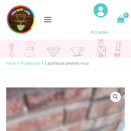
Ir
al
contenido
Acceder
Inicio
Productos
Lapislázuli piedras roca