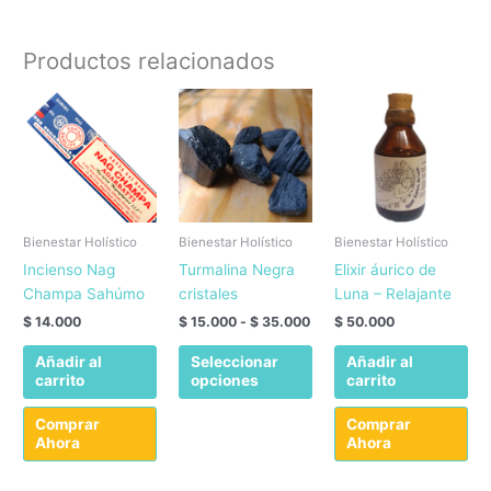
Productos relacionados
Bienestar Holístico
Bienestar Holístico
Bienestar Holístico
Incienso Nag
Turmalina Negra
Elixir áurico de
Champa Sahúmo
cristales
Luna – Relajante
Rango
$
14.000
$
15.000
-
$
35.000
$
50.000
de
Este
precios:
Añadir al
Seleccionar
Añadir al
producto
desde
carrito
opciones
carrito
$ 15.000
tiene
hasta
múltiples
Comprar
Comprar
$ 35.000
Ahora
Ahora
variantes.
Las