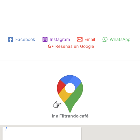
opciones
se
pueden
elegir
en
la
Facebook
Instagram
Email
WhatsApp
página
Reseñas en Google
de
producto
Ir a Filtrando café