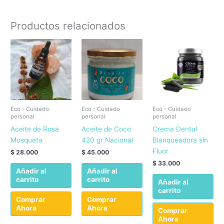
Productos relacionados
Eco - Cuidado
Eco - Cuidado
Eco - Cuidado
personal
personal
personal
Aceite de Rosa
Aceite de Coco
Crema Dental
Mosqueta
420 gr Nacional
Blanqueadora sin
Fluor
$
28.000
$
45.000
$
33.000
Añadir al
Añadir al
carrito
carrito
Añadir al
carrito
Comprar
Comprar
Ahora
Ahora
Comprar
Ahora