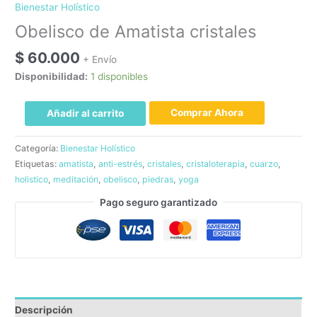
Bienestar Holístico
Obelisco de Amatista cristales
$
60.000
+ Envío
Disponibilidad:
1 disponibles
Obelisco
Añadir al carrito
de
Amatista
Categoría:
Bienestar Holístico
cristales
Etiquetas:
amatista
,
anti-estrés
,
cristales
,
cristaloterapia
,
cuarzo
,
cantidad
holistico
,
meditación
,
obelisco
,
piedras
,
yoga
Pago seguro garantizado
Descripción