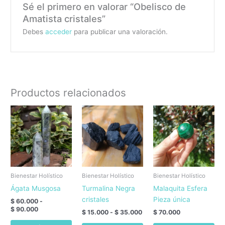
Sé el primero en valorar “Obelisco de
Amatista cristales”
Debes
acceder
para publicar una valoración.
Productos relacionados
Bienestar Holístico
Bienestar Holístico
Bienestar Holístico
Ágata Musgosa
Turmalina Negra
Malaquita Esfera
cristales
Pieza única
$
60.000
-
Rango
$
90.000
Rango
$
15.000
-
$
35.000
$
70.000
de
de
Este
Este
precios: