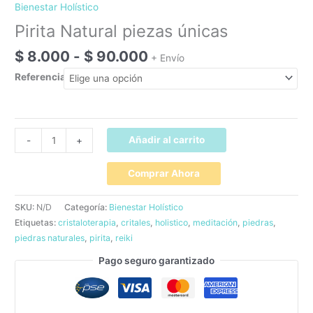
Bienestar Holístico
Pirita Natural piezas únicas
Rango
$
8.000
-
$
90.000
+ Envío
de
Referencia
precios:
desde
$ 8.000
hasta
Pirita
Añadir al carrito
-
+
$ 90.000
Natural
piezas
únicas
cantidad
SKU:
N/D
Categoría:
Bienestar Holístico
Etiquetas:
cristaloterapia
,
critales
,
holistico
,
meditación
,
piedras
,
piedras naturales
,
pirita
,
reiki
Pago seguro garantizado