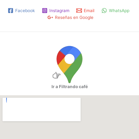
la
Facebook
Instagram
Email
WhatsApp
pág
Reseñas en Google
de
pro
Ir a Filtrando café