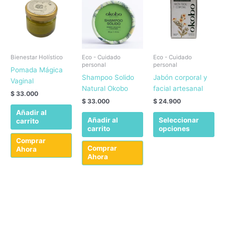
Bienestar Holístico
Eco - Cuidado
Eco - Cuidado
personal
personal
Pomada Mágica
Shampoo Solido
Jabón corporal y
Vaginal
Natural Okobo
facial artesanal
$
33.000
$
33.000
$
24.900
Añadir al
Est
Añadir al
Seleccionar
carrito
pro
carrito
opciones
tie
Comprar
múl
Comprar
Ahora
Ahora
var
La
opc
se
pu
ele
en